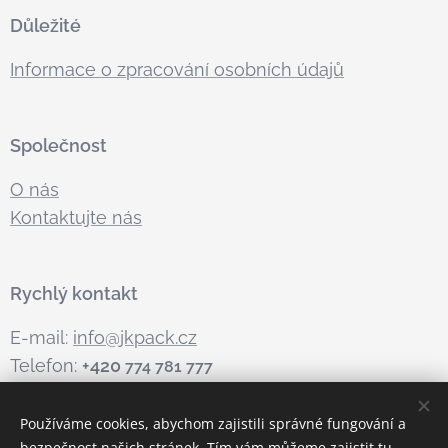
Důležité
Informace o zpracování osobních údajů
Společnost
O nás
Kontaktujte nás
Rychlý kontakt
E-mail:
info@jkpack.cz
Telefon:
+420
774 781 777
Používáme cookies, abychom zajistili správné fungování a
bezpečnost našich stránek. Tím vám můžeme zajistit tu