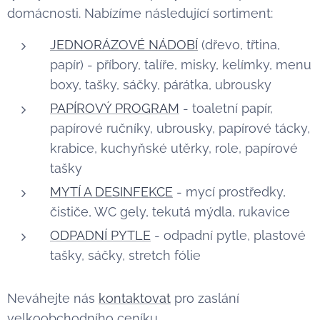
domácnosti. Nabízíme následující sortiment:
JEDNORÁZOVÉ NÁDOBÍ
(dřevo, třtina,
papír) - příbory, talíře, misky, kelímky, menu
boxy, tašky, sáčky, párátka, ubrousky
PAPÍROVÝ PROGRAM
- toaletní papír,
papírové ručníky, ubrousky, papírové tácky,
krabice, kuchyňské utěrky, role, papírové
tašky
MYTÍ A DESINFEKCE
- mycí prostředky,
čističe, WC gely, tekutá mýdla, rukavice
ODPADNÍ PYTLE
- odpadní pytle, plastové
tašky, sáčky, stretch fólie
Neváhejte nás
kontaktovat
pro zaslání
velkoobchodního ceníku.