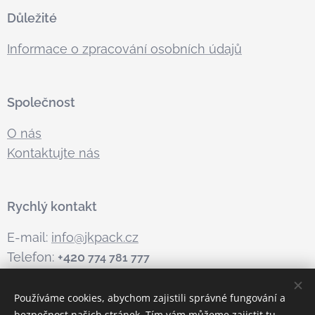
Důležité
Informace o zpracování osobních údajů
Společnost
O nás
Kontaktujte nás
Rychlý kontakt
E-mail:
info@jkpack.cz
Telefon:
+420
774 781 777
Používáme cookies, abychom zajistili správné fungování a
bezpečnost našich stránek. Tím vám můžeme zajistit tu