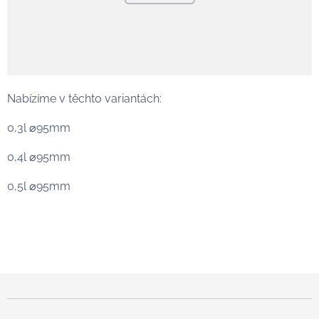
Nabízíme v těchto variantách:
0,3l ⌀95mm
0,4l ⌀95mm
0,5l ⌀95mm