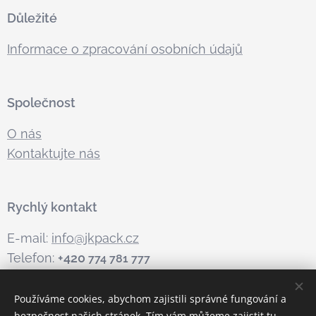
Důležité
Informace o zpracování osobních údajů
Společnost
O nás
Kontaktujte nás
Rychlý kontakt
E-mail:
info@jkpack.cz
Telefon:
+420
774 781 777
Používáme cookies, abychom zajistili správné fungování a
bezpečnost našich stránek. Tím vám můžeme zajistit tu