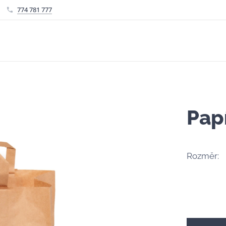
774 781 777
Pap
Rozměr: