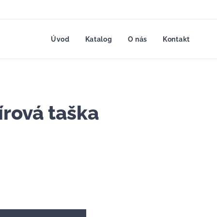
Úvod
Katalog
O nás
Kontakt
írová taška