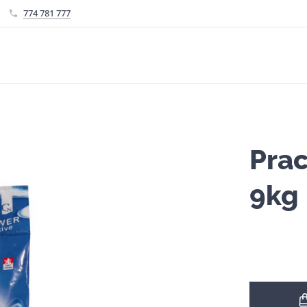
774 781 777
Prac
9kg