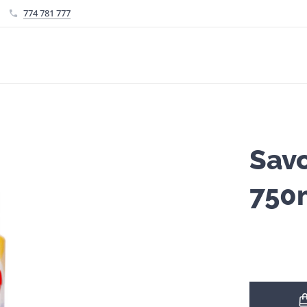
774 781 777
Savo
750