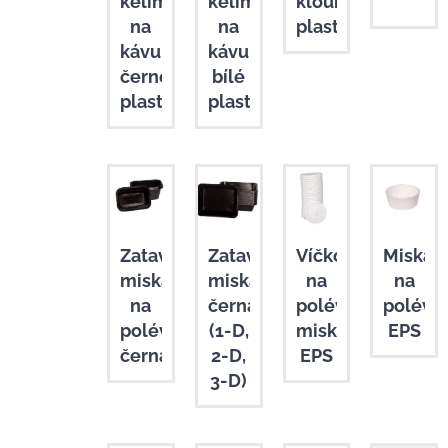
kelímek
kelímek
kloubkem
na
na
plastové
kávu
kávu
černé
bílé
plastové
plastové
Zatavovací
Zatavovací
Víčko
Miska
miska
miska
na
na
na
černá
polévkovou
polévk
polévku
(1-D,
misku
EPS
černá
2-D,
EPS
3-D)