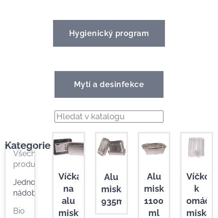
Hygienický program
Mytí a desinfekce
Kategorie
Všechny
produkty
Víčka
Alu
Víčko
Alu
Jednorázové
na
miska
k
miska
nádobí
alu
1100
omáčk
935ml
Bio
misky
ml
miská